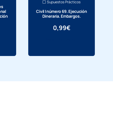
Supuestos Prácticos
es
onal
Civil I número 69. Ejecución
ación
Dineraria. Embargos.
0,99
€
Más información