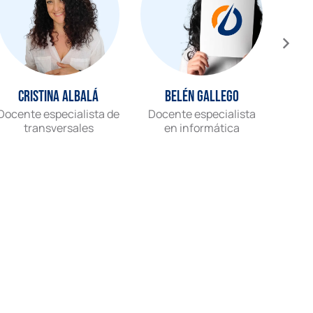
Cristina Albalá
Belén Gallego
Docente especialista de
Docente especialista
Gr
transversales
en informática