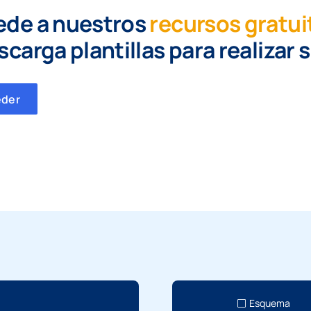
ede a nuestros
recursos gratui
scarga plantillas para realizar 
eder
Esquema