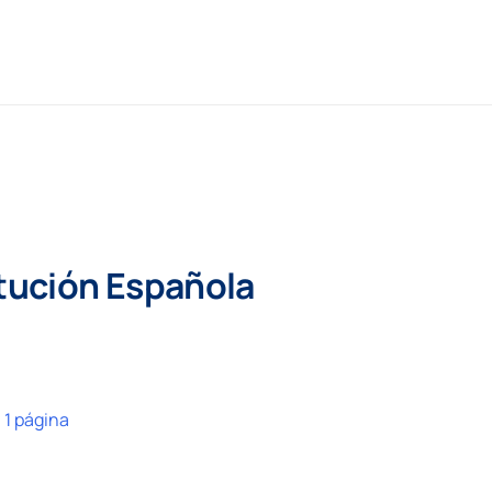
itución Española
:
1 página