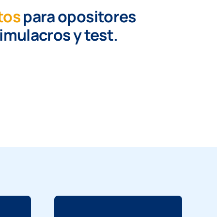
tos
para opositores
simulacros y test.