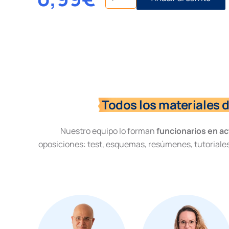
131
y
134
Constitución
Española
cantidad
Todos los materiales 
Nuestro equipo lo forman
funcionarios en ac
oposiciones: test, esquemas, resúmenes, tutoriales