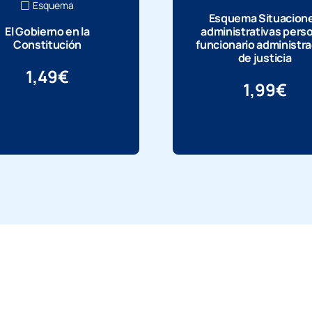
Esquema
Esquema Situacion
El Gobierno en la
administrativas pers
Constitución
funcionario administr
de justicia
1,49
€
1,99
€
Más información
Más información