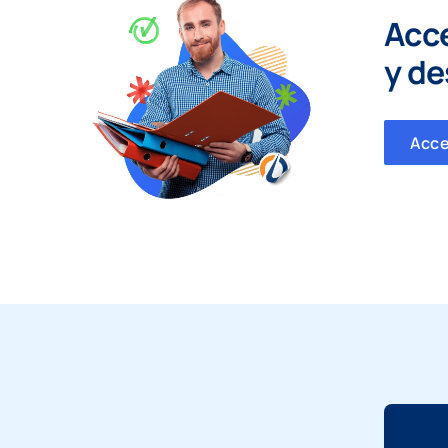
Acc
y
de
Acc