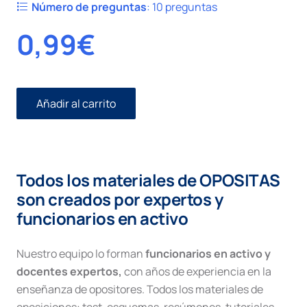
Número de preguntas
:
10 preguntas
0,99
€
Añadir al carrito
Civil
I
número
82.
Ejecución
Todos los materiales de OPOSITAS
titulo
no
son creados por expertos y
judicial
funcionarios en activo
cantidad
Nuestro equipo lo forman
funcionarios en activo y
docentes expertos,
con años de experiencia en la
enseñanza de opositores. Todos los materiales de
oposiciones: test, esquemas, resúmenes, tutoriales,