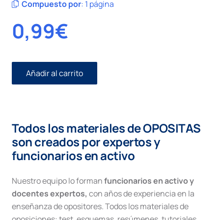
Compuesto por
:
1 página
0,99
€
Añadir al carrito
Representación
y
defensa
procedimiento
concursal
Todos los materiales de OPOSITAS
cantidad
son creados por expertos y
funcionarios en activo
Nuestro equipo lo forman
funcionarios en activo y
docentes expertos,
con años de experiencia en la
enseñanza de opositores. Todos los materiales de
oposiciones: test, esquemas, resúmenes, tutoriales,