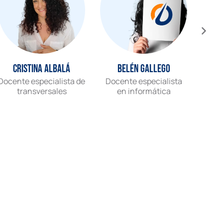
Cristina Albalá
Belén Gallego
Docente especialista de
Docente especialista
Gr
transversales
en informática