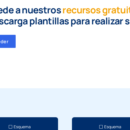
ede a nuestros
recursos gratui
scarga plantillas para realizar 
eder
Esquema
Esquema