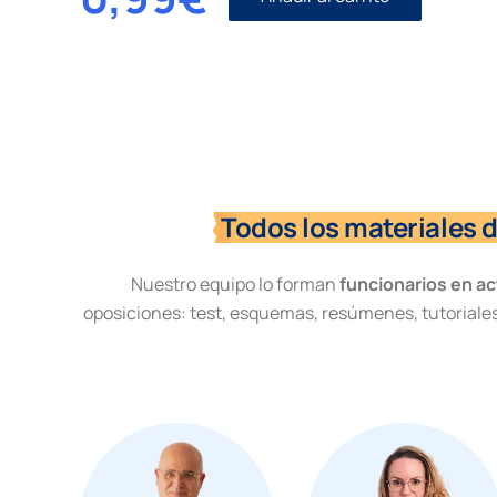
Civil
I
número
43.
Procedimientos
Especiales.
Matrimonio
cantidad
Todos los materiales 
Nuestro equipo lo forman
funcionarios en ac
oposiciones: test, esquemas, resúmenes, tutoriales