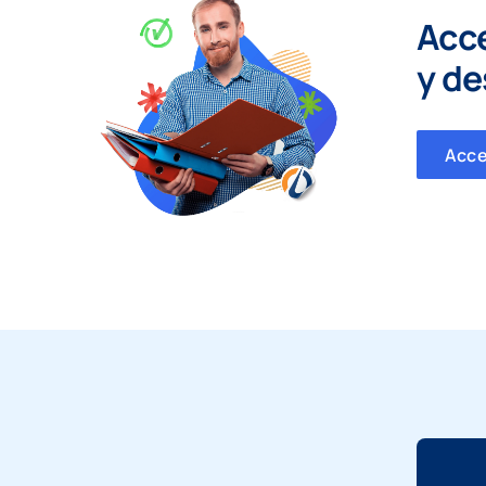
Acc
y
de
Acc