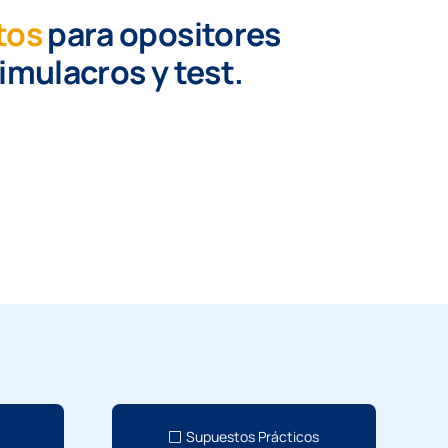
tos
para opositores
simulacros y test.
Supuestos Prácticos