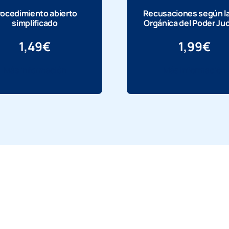
rocedimiento abierto
Recusaciones según l
simplificado
Orgánica del Poder Jud
1,49
€
1,99
€
Más información
Más información