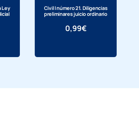
a Ley
Civil I número 21. Diligencias
icial
preliminares juicio ordinario
0,99
€
Más información