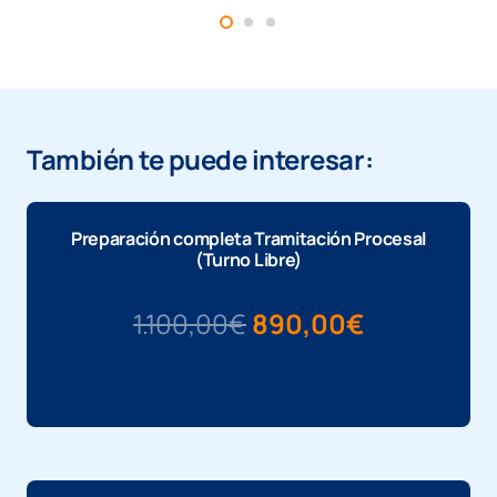
También te puede interesar:
Preparación completa Tramitación Procesal
(Turno Libre)
El
El
1.100,00
€
890,00
€
precio
precio
Más información
original
actual
era:
es:
1.100,00€.
890,00€.