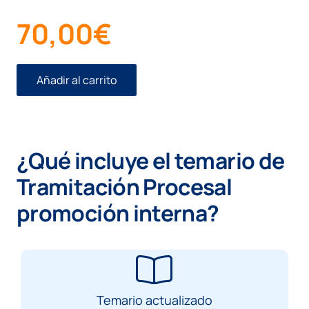
70,00
€
Añadir al carrito
Temario
Tramitación
Procesal
promoción
interna
¿Qué incluye el temario de
cantidad
Tramitación Procesal
promoción interna?
Temario actualizado