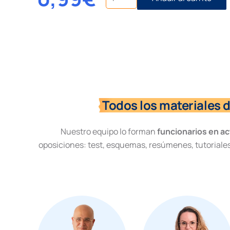
Práctico
Derecho
Administrativo
nº32.
Procedimiento
Administrativo
cantidad
Todos los materiales 
Nuestro equipo lo forman
funcionarios en ac
oposiciones: test, esquemas, resúmenes, tutoriales