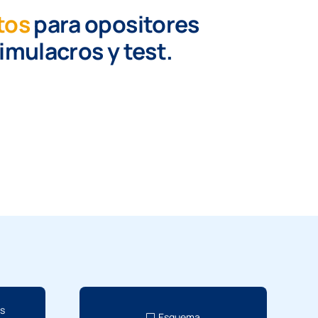
tos
para opositores
simulacros y test.
os
Esquema