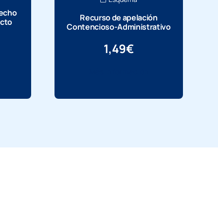
recho
Recurso de apelación
Acto
Contencioso-Administrativo
1,49
€
Más información