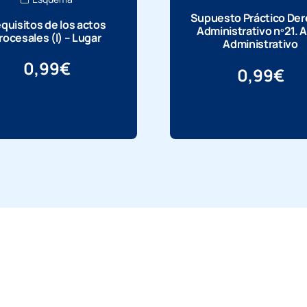
Supuesto Práctico De
quisitos de los actos
Administrativo nº21. 
rocesales (I) – Lugar
Administrativo
0,99
€
0,99
€
Más información
Más información