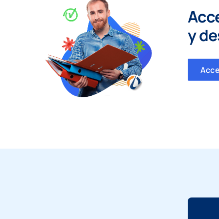
Acc
y
de
Acc