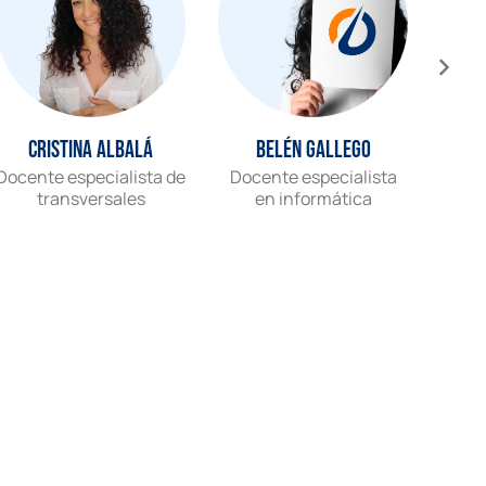
Cristina Albalá
Belén Gallego
Docente especialista de
Docente especialista
Gr
transversales
en informática