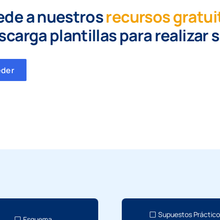
ede a nuestros
recursos gratui
scarga plantillas para realizar 
eder
Supuestos Práctic
Esquema