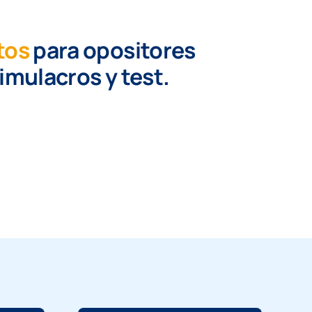
tos
para opositores
simulacros y test.