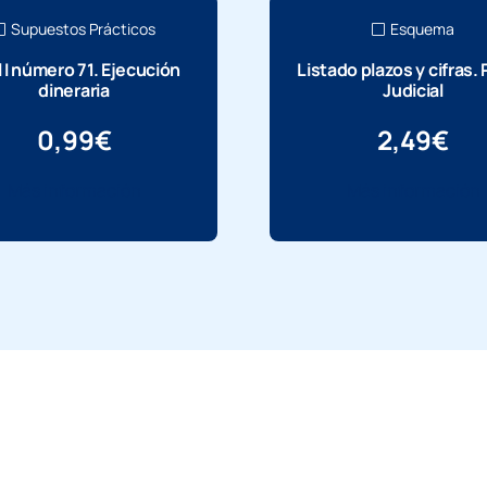
Supuestos Prácticos
Esquema
l I número 71. Ejecución
Listado plazos y cifras.
dineraria
Judicial
0,99
€
2,49
€
Más información
Más información