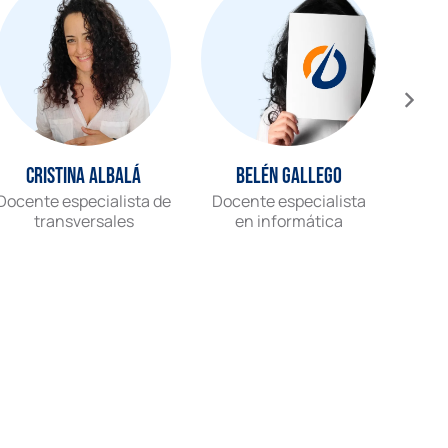
Cristina Albalá
Belén Gallego
Docente especialista de
Docente especialista
Gr
transversales
en informática