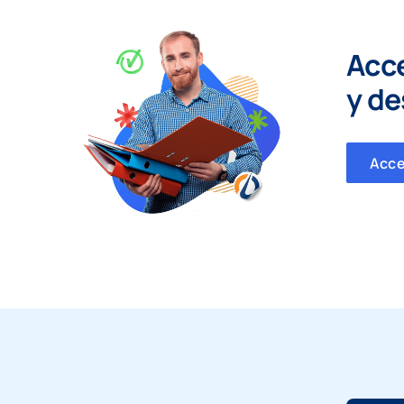
Acc
y
de
Acc