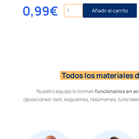
0,99
€
Supuesto
Añadir al carrito
Práctico
Derecho
Administrativo
nº22.
Solicitud
iniciación
procedimiento
cantidad
Todos los materiales 
Nuestro equipo lo forman
funcionarios en ac
oposiciones: test, esquemas, resúmenes, tutoriales