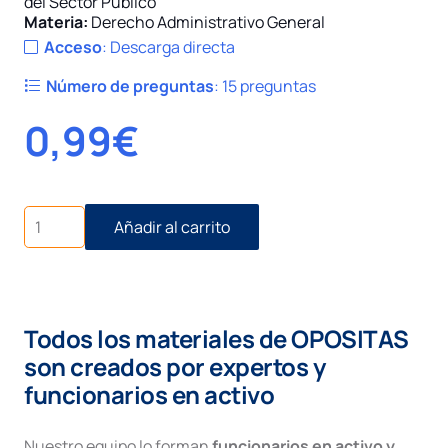
del Sector Público
Materia:
Derecho Administrativo General
Acceso
:
Descarga directa
Número de preguntas
:
15 preguntas
0,99
€
Supuesto
Añadir al carrito
Práctico
Derecho
Administrativo
nº04.
Contratación
Todos los materiales de OPOSITAS
Administrativa
cantidad
son creados por expertos y
funcionarios en activo
Nuestro equipo lo forman
funcionarios en activo y