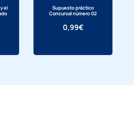
y el
Supuesto práctico
ado
Concursal número 02
0,99
€
Más información