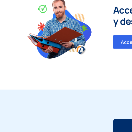
Acc
y
de
Acc