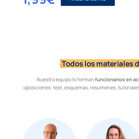
Recusaciones
según
la
Ley
Orgánica
del
Poder
Judicial
cantidad
Todos los materiales 
Nuestro equipo lo forman
funcionarios en ac
oposiciones: test, esquemas, resúmenes, tutoriales