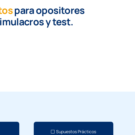
tos
para opositores
simulacros y test.
Supuestos Prácticos