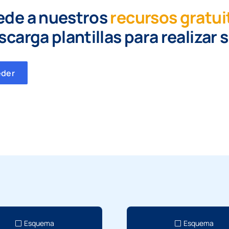
ede a nuestros
recursos gratui
scarga plantillas para realizar 
eder
Esquema
Esquema