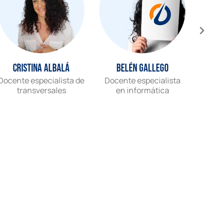
Cristina Albalá
Belén Gallego
Docente especialista de
Docente especialista
Gr
transversales
en informática