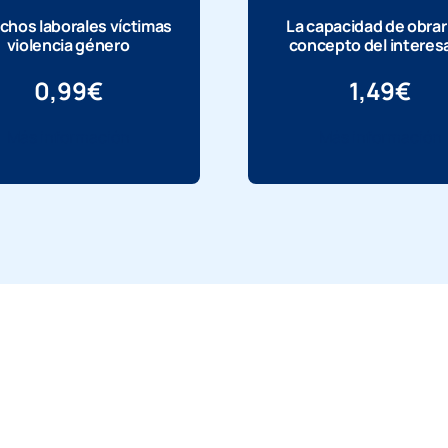
chos laborales víctimas
La capacidad de obrar 
violencia género
concepto del interes
0,99
€
1,49
€
Más información
Más información