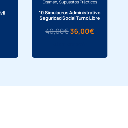
Examen
,
Supuestos Prácticos
10 Simulacros Administrativo
vil
Seguridad Social Turno Libre
El
El
40,00
€
36,00
€
precio
precio
Más información
original
actual
era:
es:
40,00€.
36,00€.