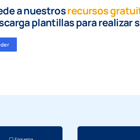
ede a nuestros
recursos gratui
scarga plantillas para realizar 
eder
Esquema