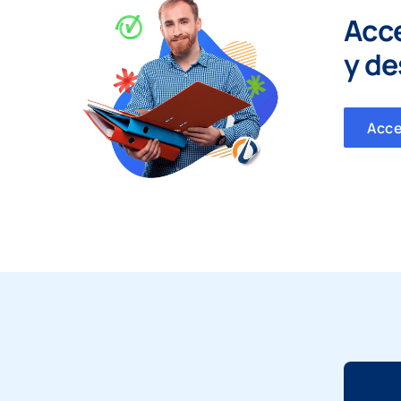
Acc
y
de
Acc