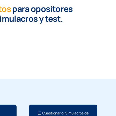
tos
para opositores
simulacros y test.
Cuestionario
,
Simulacros de