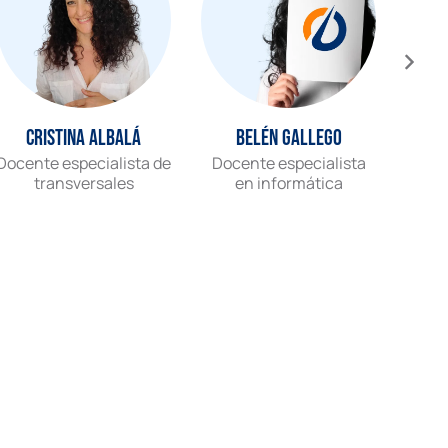
Cristina Albalá
Belén Gallego
Docente especialista de
Docente especialista
Gr
transversales
en informática