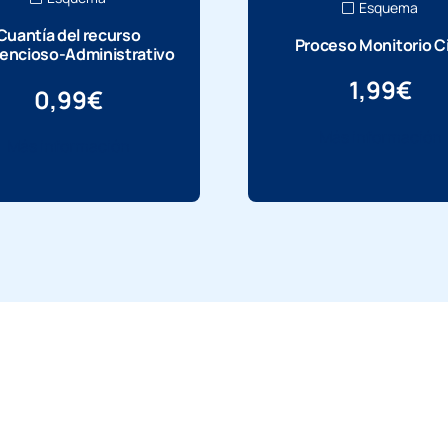
Esquema
Cuantía del recurso
Proceso Monitorio Ci
encioso-Administrativo
1,99
€
0,99
€
Más información
Más información