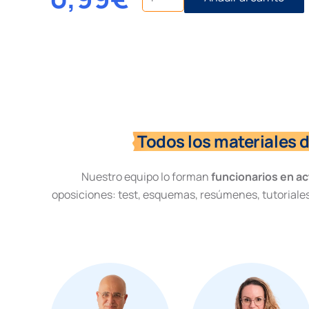
penal
de
revisión
de
sentencias
cantidad
Todos los materiales 
Nuestro equipo lo forman
funcionarios en ac
oposiciones: test, esquemas, resúmenes, tutoriales