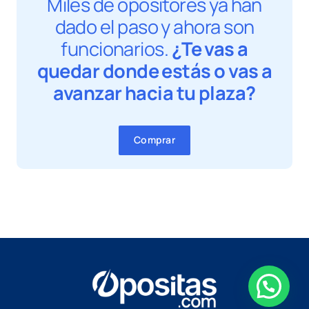
Miles de opositores ya han
dado el paso y ahora son
funcionarios.
¿Te vas a
quedar donde estás o vas a
avanzar hacia tu plaza?
Comprar