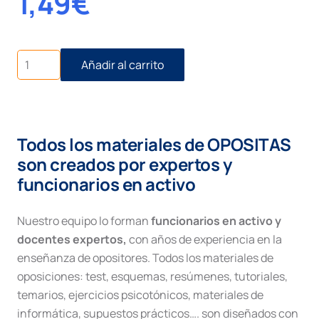
1,49
€
Recurso
Añadir al carrito
de
casación
social
cantidad
Todos los materiales de OPOSITAS
son creados por expertos y
funcionarios en activo
Nuestro equipo lo forman
funcionarios en activo y
docentes expertos,
con años de experiencia en la
enseñanza de opositores. Todos los materiales de
oposiciones: test, esquemas, resúmenes, tutoriales,
temarios, ejercicios psicotónicos, materiales de
informática, supuestos prácticos…. son diseñados con