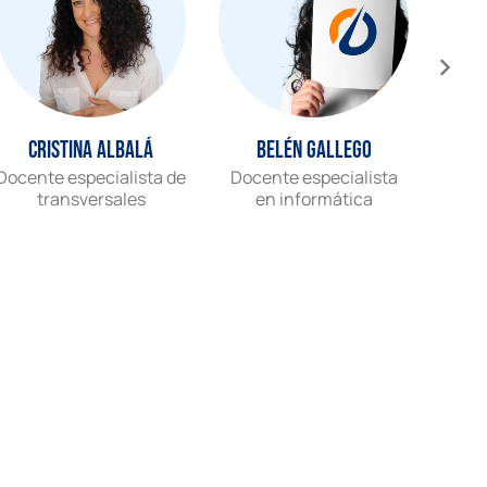
Cristina Albalá
Belén Gallego
Docente especialista de
Docente especialista
Gr
transversales
en informática