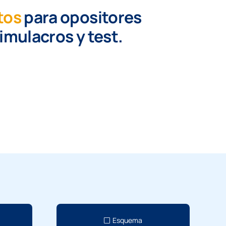
tos
para opositores
simulacros y test.
Esquema