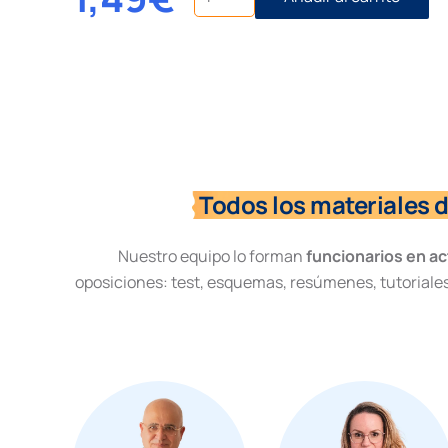
de
apelación
Contencioso-
Administrativo
cantidad
Todos los materiales 
Nuestro equipo lo forman
funcionarios en ac
oposiciones: test, esquemas, resúmenes, tutoriales