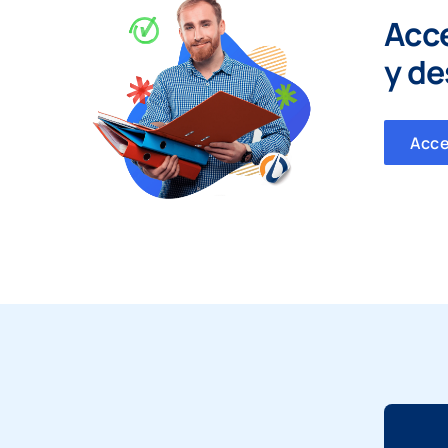
Acc
y
de
Acc