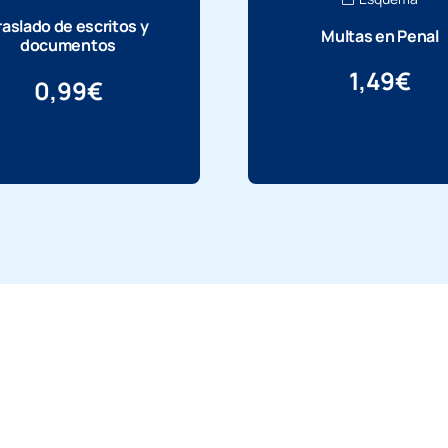
raslado de escritos y
Multas en Penal
documentos
1,49
€
0,99
€
Más información
Más información