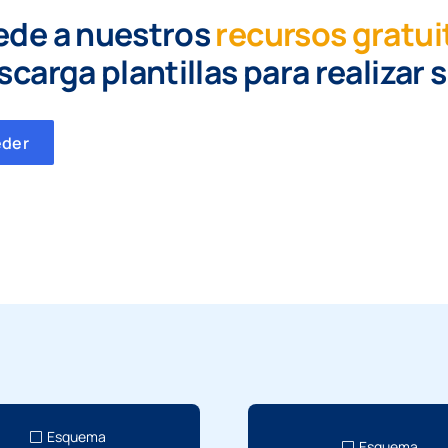
ede a nuestros
recursos gratui
scarga plantillas para realizar 
eder
Esquema
Esquema