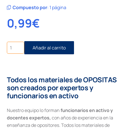
Compuesto por
:
1 página
0,99
€
Recurso
Añadir al carrito
civil
de
reposición
contra
resoluciones
Todos los materiales de OPOSITAS
del
juez
son creados por expertos y
cantidad
funcionarios en activo
Nuestro equipo lo forman
funcionarios en activo y
docentes expertos,
con años de experiencia en la
enseñanza de opositores. Todos los materiales de