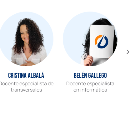
Cristina Albalá
Belén Gallego
Docente especialista de
Docente especialista
Gr
transversales
en informática