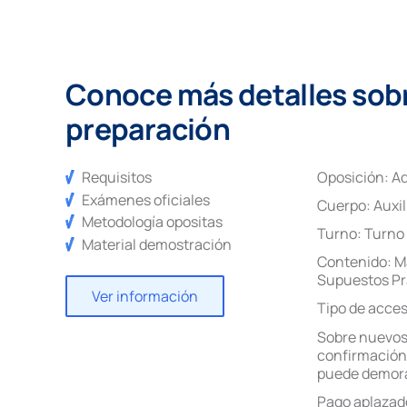
Conoce más detalles sobre
preparación
Requisitos
Oposición:
Ad
Exámenes oficiales
Cuerpo:
Auxi
Metodología opositas
Turno:
Turno 
Material demostración
Contenido:
M
Supuestos Pr
Ver información
Tipo de acce
Sobre nuevos
confirmación 
puede demora
Pago aplazad