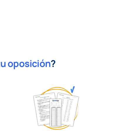
tu oposición
?