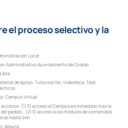
 el proceso selectivo y la
ministración Local
liar Administrativo Ayuntamiento de Oviedo
Libre
aterial de apoyo
,
Tutorización
,
Videoteca
,
Test
,
ácticos
so:
Campus Virtual
 accesos:
(1) El acceso al Campus es inmediato tras la
del pedido.
,
(2) El acceso a los módulos de contenidos
rse hasta 24h
o:
sequra