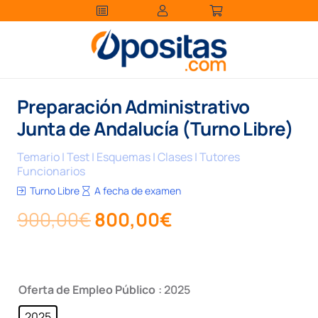
Preparación Administrativo
Junta de Andalucía (Turno Libre)
Temario | Test | Esquemas | Clases | Tutores
Funcionarios
Turno Libre
A fecha de examen
El
El
900,00
€
800,00
€
precio
precio
original
actual
era:
es:
Oferta de Empleo Público
: 2025
900,00€.
800,00€.
2025