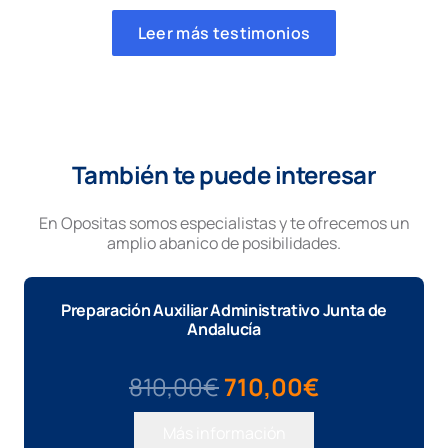
Leer más testimonios
También te puede interesar
En Opositas somos especialistas y te ofrecemos un
amplio abanico de posibilidades.
Preparación Auxiliar Administrativo Junta de
Andalucía
El
El
810,00
€
710,00
€
precio
precio
Más información
original
actual