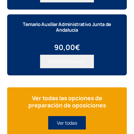
era:
es:
810,00€.
710,00€.
Temario Auxiliar Administrativo Junta de
Andalucía
90,00
€
Más información
Ver todas las opciones de
preparación de oposiciones
Ver todas