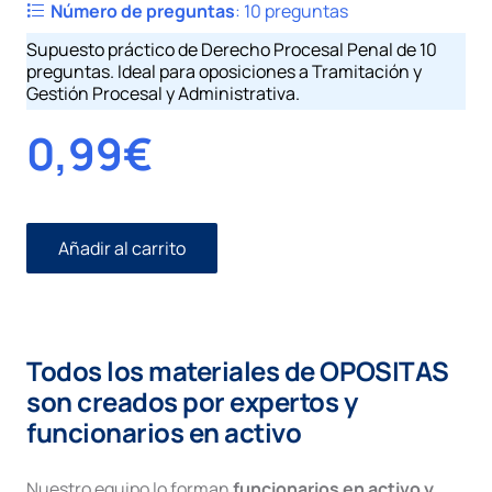
Número de preguntas
:
10 preguntas
Supuesto práctico de Derecho Procesal Penal de 10
preguntas. Ideal para oposiciones a Tramitación y
Gestión Procesal y Administrativa.
0,99
€
Añadir al carrito
Penal
I
número
28.
Sumario.
Todos los materiales de OPOSITAS
Habeas
Corpus
son creados por expertos y
cantidad
funcionarios en activo
Nuestro equipo lo forman
funcionarios en activo y