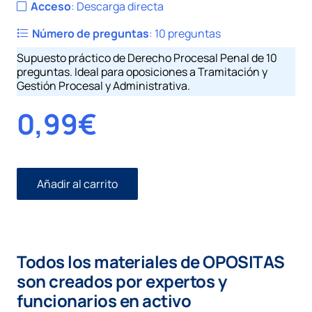
Acceso
:
Descarga directa
Número de preguntas
:
10 preguntas
Supuesto práctico de Derecho Procesal Penal de 10
preguntas. Ideal para oposiciones a Tramitación y
Gestión Procesal y Administrativa.
0,99
€
Añadir al carrito
Penal
I
número
19.
Prisión
Todos los materiales de OPOSITAS
provisional.
Recurso
son creados por expertos y
Casación
funcionarios en activo
cantidad