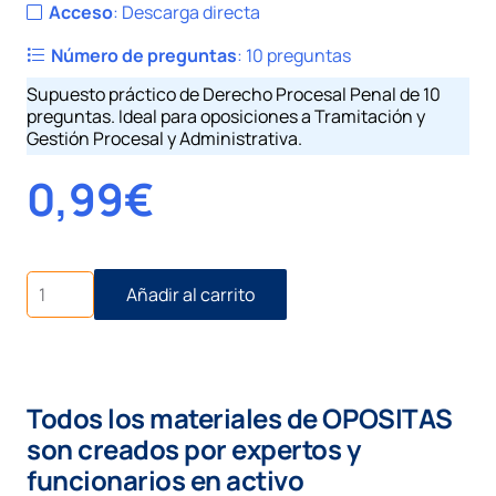
Acceso
:
Descarga directa
Número de preguntas
:
10 preguntas
Supuesto práctico de Derecho Procesal Penal de 10
preguntas. Ideal para oposiciones a Tramitación y
Gestión Procesal y Administrativa.
0,99
€
Penal
Añadir al carrito
I
número
1.
Delito
leve
Todos los materiales de OPOSITAS
cantidad
son creados por expertos y
funcionarios en activo