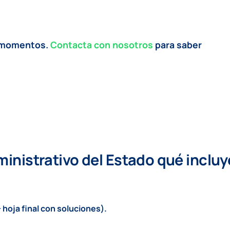
io
s momentos.
Contacta con nosotros
para saber
al
0€.
ministrativo del Estado qué incluy
hoja final con soluciones).