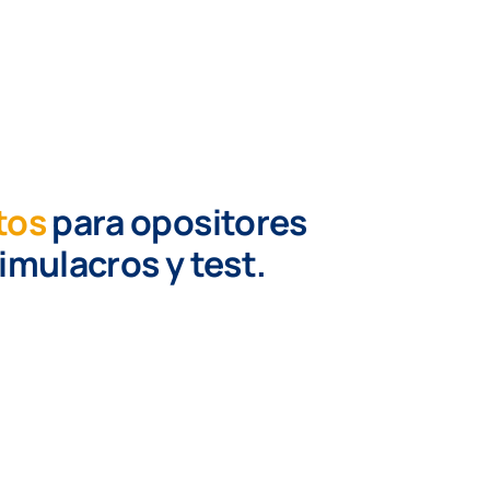
tos
para opositores
simulacros y test.