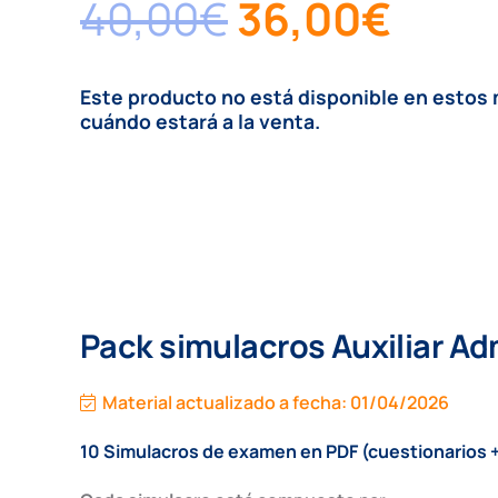
El
El
40,00
€
36,00
€
precio
prec
Este producto no está disponible en esto
original
actu
cuándo estará a la venta.
era:
es:
40,00€.
36,0
Pack simulacros Auxiliar Ad
Material actualizado a fecha:
01/04/2026
10 Simulacros de examen en PDF (cuestionarios + 