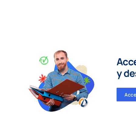
Acc
y
de
Acc