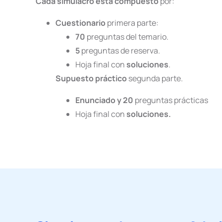
Cada simulacro está compuesto
por:
Cuestionario
primera parte:
70
preguntas del temario.
5
preguntas de reserva.
Hoja final con
soluciones
.
Supuesto práctico
segunda parte.
Enunciado y 20
preguntas prácticas
Hoja final con
soluciones.