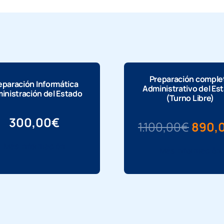
Preparación comple
eparación Informática
Administrativo del Es
inistración del Estado
(Turno Libre)
300,00
€
El
1.100,00
€
890,
preci
Más información
Más información
origi
era:
1.100