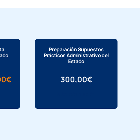
ta
Preparación Supuestos
tado
Prácticos Administrativo del
Estado
El
00
€
300,00
€
o
precio
Más información
nal
actual
es:
,00€.
890,00€.