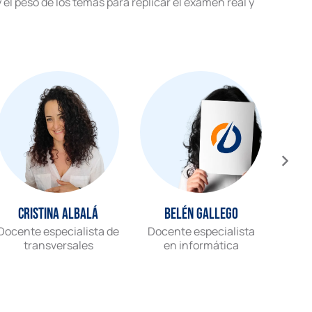
el peso de los temas para replicar el examen real y
Cristina Albalá
Belén Gallego
Docente especialista de
Docente especialista
Gr
transversales
en informática