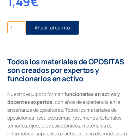
1,49
€
La
Añadir al carrito
evitación
del
proceso
cantidad
Todos los materiales de OPOSITAS
son creados por expertos y
funcionarios en activo
Nuestro equipo lo forman
funcionarios en activo y
docentes expertos,
con años de experiencia en la
enseñanza de opositores. Todos los materiales de
oposiciones: test, esquemas, resúmenes, tutoriales,
temarios, ejercicios psicotónicos, materiales de
informática, supuestos prácticos…. son diseñados con