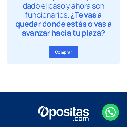
dado el paso y ahora son
funcionarios.
¿Te vas a
quedar donde estás o vas a
avanzar hacia tu plaza?
Comprar