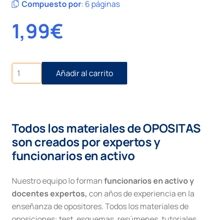
Compuesto por
:
6 páginas
1,99
€
Instrucción
Añadir al carrito
del
procedimiento
cantidad
Todos los materiales de OPOSITAS
son creados por expertos y
funcionarios en activo
Nuestro equipo lo forman
funcionarios en activo y
docentes expertos,
con años de experiencia en la
enseñanza de opositores. Todos los materiales de
oposiciones: test, esquemas, resúmenes, tutoriales,