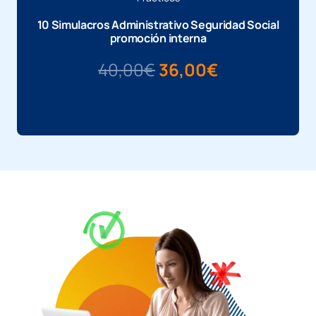
10 Simulacros Administrativo Seguridad Social
promoción interna
El
El
40,00
€
36,00
€
precio
precio
Más información
original
actual
era:
es:
40,00€.
36,00€.