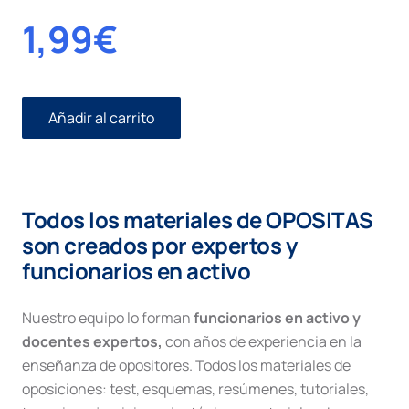
1,99
€
Añadir al carrito
Gestión
de
la
tesorería
del
Todos los materiales de OPOSITAS
Estado
cantidad
son creados por expertos y
funcionarios en activo
Nuestro equipo lo forman
funcionarios en activo y
docentes expertos,
con años de experiencia en la
enseñanza de opositores. Todos los materiales de
oposiciones: test, esquemas, resúmenes, tutoriales,