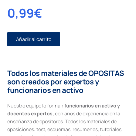
0,99
€
Añadir al carrito
Forma
de
presentación
de
los
Todos los materiales de OPOSITAS
escritos
y
son creados por expertos y
documentos
funcionarios en activo
cantidad
Nuestro equipo lo forman
funcionarios en activo y
docentes expertos,
con años de experiencia en la
enseñanza de opositores. Todos los materiales de
oposiciones: test, esquemas, resúmenes, tutoriales,