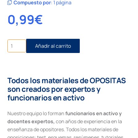
Compuesto por
:
1 página
0,99
€
Estructura
Añadir al carrito
Ley
Protección
de
Datos
cantidad
Todos los materiales de OPOSITAS
son creados por expertos y
funcionarios en activo
Nuestro equipo lo forman
funcionarios en activo y
docentes expertos,
con años de experiencia en la
enseñanza de opositores. Todos los materiales de
oposiciones: test, esquemas, resúmenes, tutoriales,