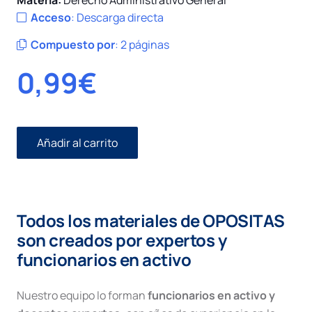
Materia:
Derecho Administrativo General
Acceso
:
Descarga directa
Compuesto por
:
2 páginas
0,99
€
Añadir al carrito
Estructura
de
la
Ley
Reguladora
Todos los materiales de OPOSITAS
de
la
son creados por expertos y
Jurisdicción
funcionarios en activo
Contencioso-
Administrativa
cantidad
Nuestro equipo lo forman
funcionarios en activo y