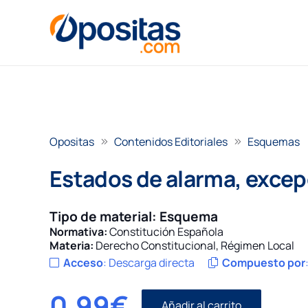
Opositas
Contenidos Editoriales
Esquemas
Estados de alarma, excepc
Tipo de material:
Esquema
Normativa:
Constitución Española
Materia:
Derecho Constitucional
,
Régimen Local
Acceso
:
Descarga directa
Compuesto por
0,99
€
Añadir al carrito