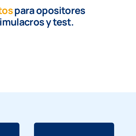
tos
para opositores
simulacros y test.