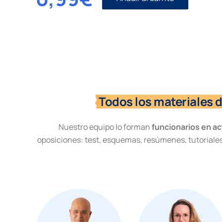
Estados
de
alarma,
excepción
y
sitio
cantidad
Todos los materiales 
Nuestro equipo lo forman
funcionarios en ac
oposiciones: test, esquemas, resúmenes, tutoriales