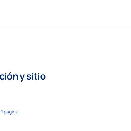
ión y sitio
:
1 página