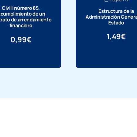
Civil I número 85.
Estructura de la
ncumplimiento de un
Administración Genera
rato de arrendamiento
Estado
financiero
1,49
€
0,99
€
Más información
Más información