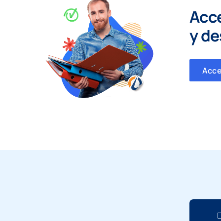
Acc
y
de
Acc