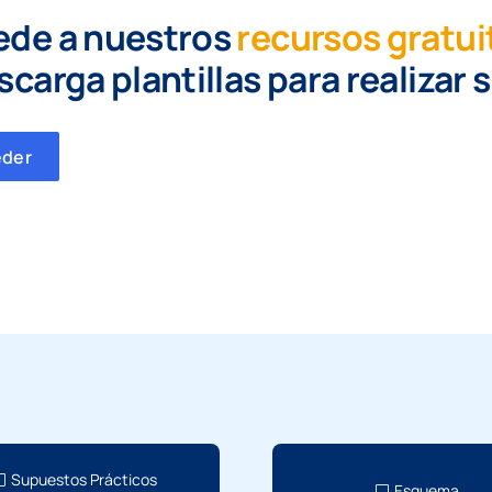
ede a nuestros
recursos gratui
scarga plantillas para realizar 
eder
Supuestos Prácticos
Esquema