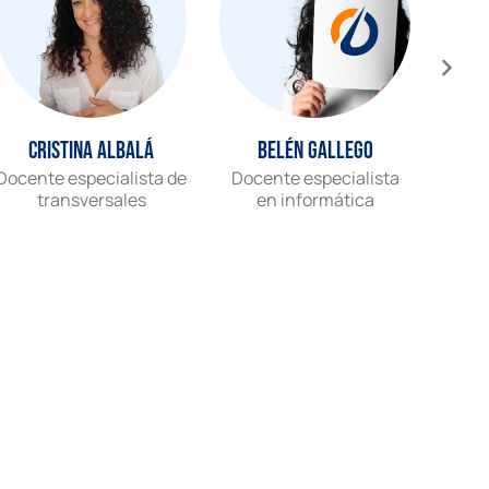
Cristina Albalá
Belén Gallego
Docente especialista de
Docente especialista
Gr
transversales
en informática