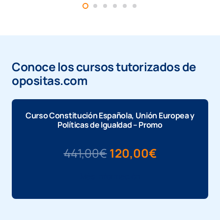
Conoce los cursos tutorizados de
opositas.com
Curso Constitución Española, Unión Europea y
Políticas de Igualdad – Promo
El
El
441,00
€
120,00
€
precio
precio
Más información
original
actual
era:
es:
441,00€.
120,00€.