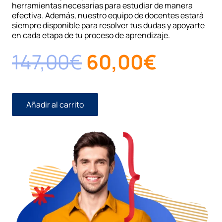
herramientas necesarias para estudiar de manera
efectiva. Además, nuestro equipo de docentes estará
siempre disponible para resolver tus dudas y apoyarte
en cada etapa de tu proceso de aprendizaje.
El
El
147,00
€
60,00
€
precio
precio
original
actual
Añadir al carrito
Curso
Ley
era:
es:
Concursal
cantidad
147,00€.
60,00€