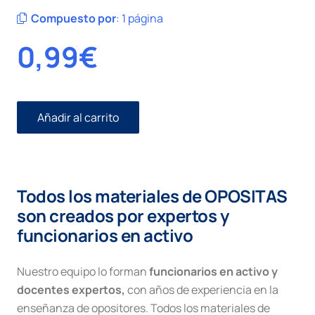
Compuesto por
:
1 página
0,99
€
Añadir al carrito
Cuantía
del
recurso
Contencioso-
Administrativo
Todos los materiales de OPOSITAS
cantidad
son creados por expertos y
funcionarios en activo
Nuestro equipo lo forman
funcionarios en activo y
docentes expertos,
con años de experiencia en la
enseñanza de opositores. Todos los materiales de