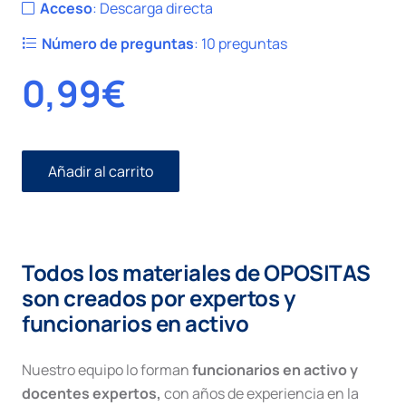
Acceso
:
Descarga directa
Número de preguntas
:
10 preguntas
0,99
€
Añadir al carrito
Civil
I
número
74.
Juicio
Todos los materiales de OPOSITAS
Ordinario.
Ejecución
son creados por expertos y
Hipotecaria.
funcionarios en activo
cantidad
Nuestro equipo lo forman
funcionarios en activo y
docentes expertos,
con años de experiencia en la