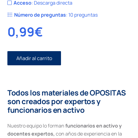
Acceso
:
Descarga directa
Número de preguntas
:
10 preguntas
0,99
€
Añadir al carrito
Civil
I
número
73.
Juicio
Todos los materiales de OPOSITAS
Ordinario.
Ejecución
son creados por expertos y
Hipotecaria.
funcionarios en activo
cantidad
Nuestro equipo lo forman
funcionarios en activo y
docentes expertos,
con años de experiencia en la