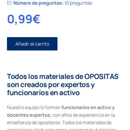
Número de preguntas
:
10 preguntas
0,99
€
Añadir al carrito
Civil
I
número
68.
Embargos
Todos los materiales de OPOSITAS
cantidad
son creados por expertos y
funcionarios en activo
Nuestro equipo lo forman
funcionarios en activo y
docentes expertos,
con años de experiencia en la
enseñanza de opositores. Todos los materiales de
oposiciones: test, esquemas, resúmenes, tutoriales,