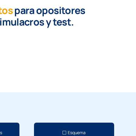
tos
para opositores
simulacros y test.
os
Esquema