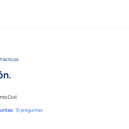
Prácticos
ón.
nto Civil
guntas
:
10 preguntas