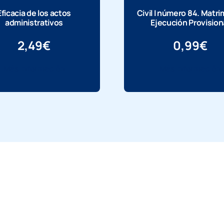
Eficacia de los actos
Civil I número 84. Matr
administrativos
Ejecución Provision
2,49
€
0,99
€
Más información
Más información