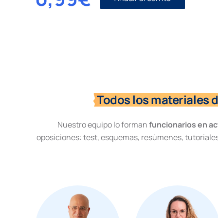
Civil
I
número
63.
Ejecución.
cantidad
Todos los materiales 
Nuestro equipo lo forman
funcionarios en ac
oposiciones: test, esquemas, resúmenes, tutoriales