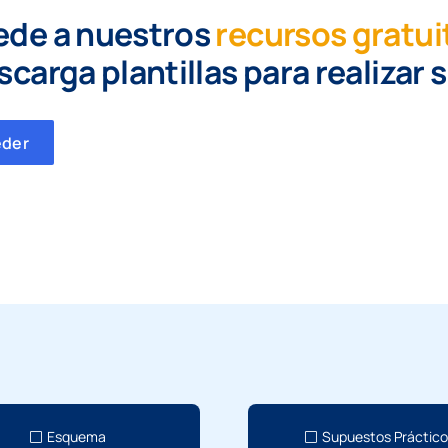
ede a nuestros
recursos gratui
scarga plantillas para realizar 
eder
Esquema
Supuestos Práctic