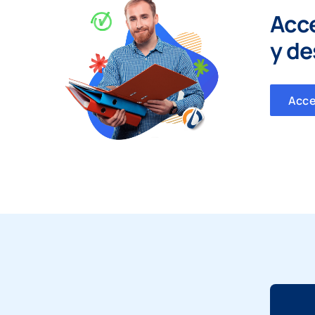
Acc
y
de
Acc