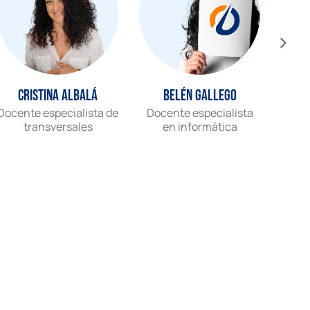
Cristina Albalá
Belén Gallego
Docente especialista de
Docente especialista
Gr
transversales
en informática