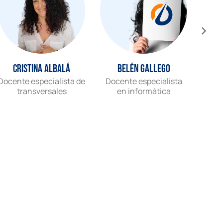
Cristina Albalá
Belén Gallego
Docente especialista de
Docente especialista
Gr
transversales
en informática