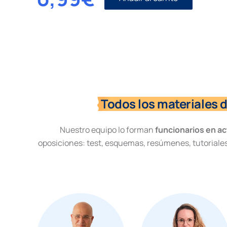
Civil
I
número
53.
Medidas
provisionales
previas
demanda
y
divorcio
Todos los materiales 
cantidad
Nuestro equipo lo forman
funcionarios en ac
oposiciones: test, esquemas, resúmenes, tutoriales