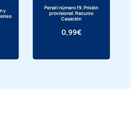
Penal I número 19. Prisión
n y
provisional. Recurso
ciones
Casación
0,99
€
Más información