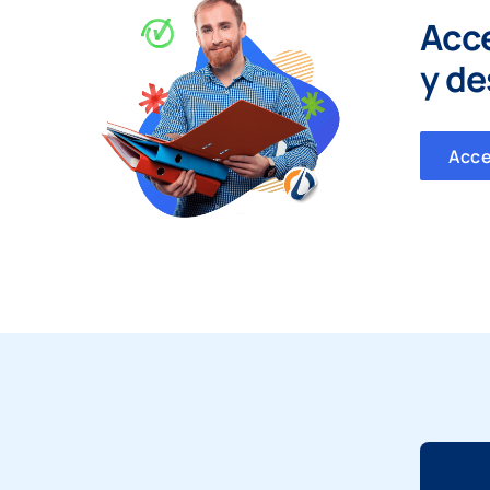
Acc
y
de
Acc