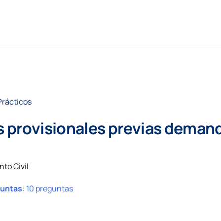
Prácticos
s provisionales previas demand
nto Civil
guntas
:
10 preguntas