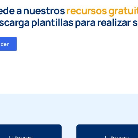
ede a nuestros
recursos gratui
scarga plantillas para realizar 
eder
Esquema
Esquema