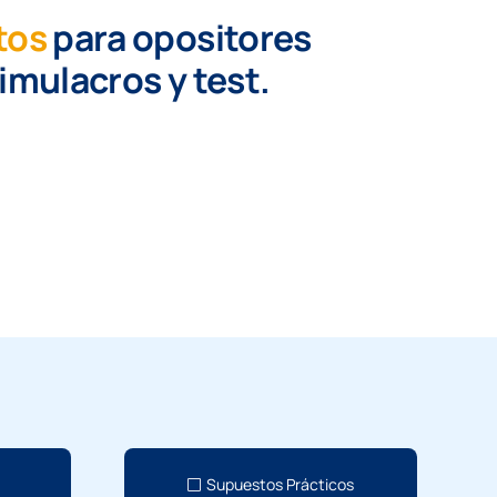
tos
para opositores
simulacros y test.
Supuestos Prácticos