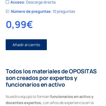
Acceso
:
Descarga directa
Número de preguntas
:
10 preguntas
0,99
€
Añadir al carrito
Civil
I
número
45.
Proceso
Todos los materiales de OPOSITAS
Especial
Civil.
son creados por expertos y
Incapacidad.
funcionarios en activo
cantidad
Nuestro equipo lo forman
funcionarios en activo y
docentes expertos,
con años de experiencia en la