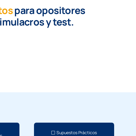
tos
para opositores
simulacros y test.
Supuestos Prácticos
os