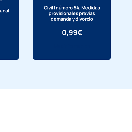
Civil I número 54. Medidas
bunal
provisionales previas
demanda y divorcio
0,99
€
Más información