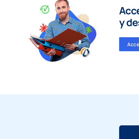
Acc
y
de
Acc