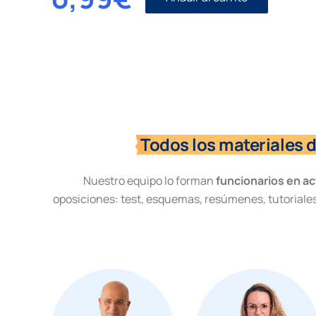
Civil
I
número
18.
Notificaciones
y
medidas
cautelares.
Civil
cantidad
Todos los materiales 
Nuestro equipo lo forman
funcionarios en ac
oposiciones: test, esquemas, resúmenes, tutoriales