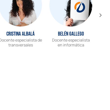
Cristina Albalá
Belén Gallego
Docente especialista de
Docente especialista
Gr
transversales
en informática