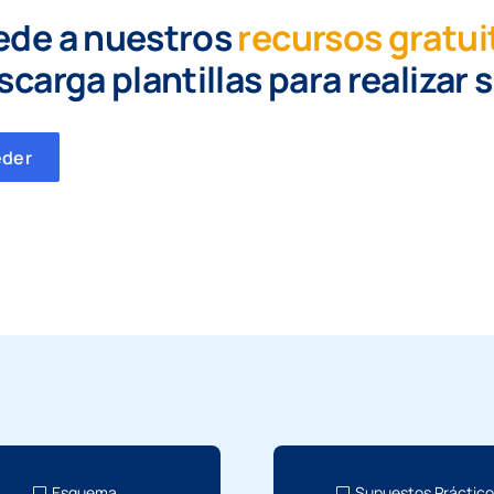
ede a nuestros
recursos gratui
scarga plantillas para realizar 
eder
Esquema
Supuestos Práctic