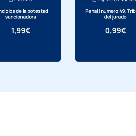
ncipios de la potestad
Penal I número 49. Tri
sancionadora
del jurado
1,99
€
0,99
€
Más información
Más información