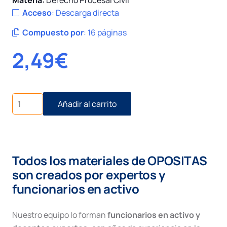
Materia:
Derecho Procesal Civil
Acceso
:
Descarga directa
Compuesto por
:
16 páginas
2,49
€
Actos
Añadir al carrito
de
comunicación
con
las
partes
Todos los materiales de OPOSITAS
y
otros
son creados por expertos y
intervinientes
funcionarios en activo
en
el
proceso
Nuestro equipo lo forman
funcionarios en activo y
cantidad