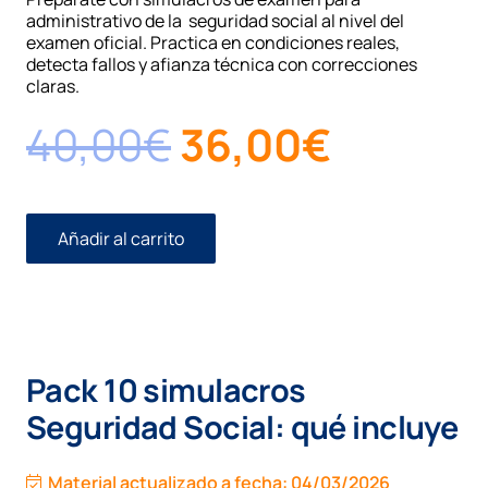
administrativo de la seguridad social al nivel del
examen oficial. Practica en condiciones reales,
detecta fallos y afianza técnica con correcciones
claras.
El
El
40,00
€
36,00
€
precio
precio
original
actual
Añadir al carrito
10
Simulacros
era:
es:
Administrativo
Seguridad
40,00€.
36,00€
Social
promoción
interna
Pack 10 simulacros
cantidad
Seguridad Social: qué incluye
Material actualizado a fecha:
04/03/2026