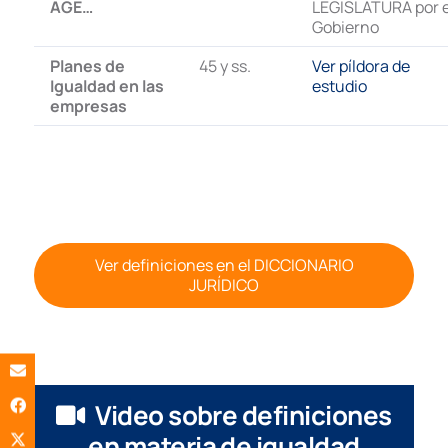
AGE…
LEGISLATURA por e
Gobierno
Planes de
45 y ss.
Ver píldora de
Igualdad en las
estudio
empresas
Ver definiciones en el DICCIONARIO
JURÍDICO
Video sobre definiciones
en materia de igualdad