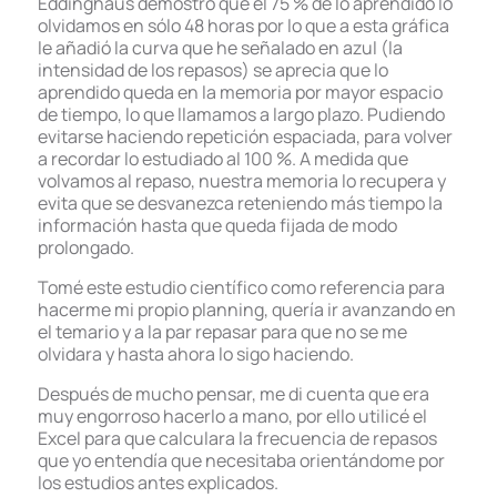
Eddinghaus demostró que el 75 % de lo aprendido lo
olvidamos en sólo 48 horas por lo que a esta gráfica
le añadió la curva que he señalado en azul (la
intensidad de los repasos) se aprecia que lo
aprendido queda en la memoria por mayor espacio
de tiempo, lo que llamamos a largo plazo. Pudiendo
evitarse haciendo repetición espaciada, para volver
a recordar lo estudiado al 100 %. A medida que
volvamos al repaso, nuestra memoria lo recupera y
evita que se desvanezca reteniendo más tiempo la
información hasta que queda fijada de modo
prolongado.
Tomé este estudio científico como referencia para
hacerme mi propio planning, quería ir avanzando en
el temario y a la par repasar para que no se me
olvidara y hasta ahora lo sigo haciendo.
Después de mucho pensar, me di cuenta que era
muy engorroso hacerlo a mano, por ello utilicé el
Excel para que calculara la frecuencia de repasos
que yo entendía que necesitaba orientándome por
los estudios antes explicados.