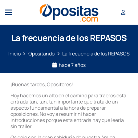
La frecuencia de los REPASOS
Inicio
Opositando
La frecuencia de los REPASOS
hace 7 años
¡Buenas tardes, Opositores!
Hoy hacemos un alto en el camino para traeros esta
entrada tan, tan, tan importante que trata de un
aspecto fundamental a la hora de preparar
oposiciones. No voy a resumir ni hacer
introducciones porque esta entrada hay que leerla
sin trailer.
Os dejo con la gran sabiduría de nuestra Amiga,