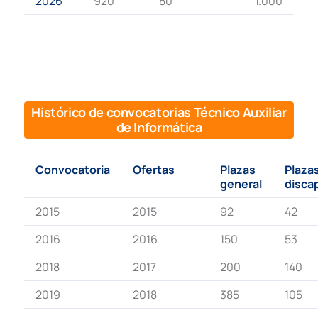
2026
920
80
1.000
Histórico de convocatorias Técnico Auxiliar
de Informática
Convocatoria
Ofertas
Plazas
Plaza
general
disca
2015
2015
92
42
2016
2016
150
53
2018
2017
200
140
2019
2018
385
105