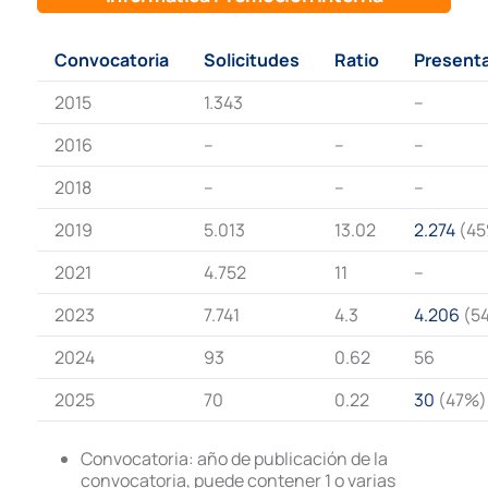
Convocatoria
Solicitudes
Ratio
Present
2015
1.343
–
2016
–
–
–
2018
–
–
–
2019
5.013
13.02
2.274
(45
2021
4.752
11
–
2023
7.741
4.3
4.206
(5
2024
93
0.62
56
2025
70
0.22
30
(47%)
Convocatoria: año de publicación de la
convocatoria, puede contener 1 o varias