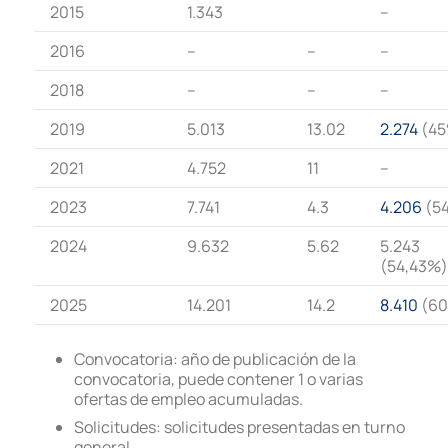
2015
1.343
–
2016
–
–
–
2018
–
–
–
2019
5.013
13.02
2.274
(45
2021
4.752
11
–
2023
7.741
4.3
4.206
(5
2024
9.632
5.62
5.243
(54,43%)
2025
14.201
14.2
8.410
(6
Convocatoria: año de publicación de la
convocatoria, puede contener 1 o varias
ofertas de empleo acumuladas.
Solicitudes: solicitudes presentadas en turno
general.