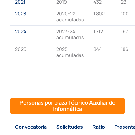
2021
2019
432
28
2023
2020-22
1.802
100
acumuladas
2024
2023-24
1.712
167
acumuladas
2025
2025 +
844
186
acumuladas
Personas por plaza Técnico Auxiliar de
Informática
Convocatoria
Solicitudes
Ratio
Present