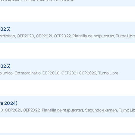
2025)
ordinario
,
OEP2020
,
OEP2021
,
OEP2022
,
Plantilla de respuestas
,
Turno Libr
2025)
io único
,
Extraordinario
,
OEP2020
,
OEP2021
,
OEP2022
,
Turno Libre
re 2024)
20
,
OEP2021
,
OEP2022
,
Plantilla de respuestas
,
Segundo examen
,
Turno Li