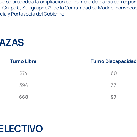
ue se procede a la ampliación del número de plazas correspond
l, Grupo C, Subgrupo C2, de la Comunidad de Madrid, convocada
ia y Portavocía del Gobierno.
LAZAS
Turno Libre
Turno Discapacidad
274
60
394
37
668
97
ELECTIVO