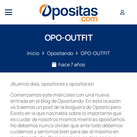
OPO-OUTFIT
Inicio
Opositando
OPO-OUTFIT
hace 7 años
¡Buenos días, opositores y opositoras!
Comenzamos este miércoles con una nueva
entrada en el blog de Opositando. En esta ocasión
os traemos un post de la bloguera de Oposito pero
Existo en la que nos habla sobre lo importante que
es cuidar de nosotros mismos mientras opositamos.
No debemos nunca olvidar que ante todo debemos
cuidarnos y sentirnos bien para dar el máximo en