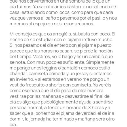
que nos convirtamos en una sombra de lo que un
día fuimos. Ya sacrificamos bastante no saliendo de
casa, estudiando como locos, como para que cada
vez que vamos al baño o pasemos por el pasillo y nos
miremos al espejo no nos reconozcamos.
Mi consejo es que os arregléis, sí, basta con poco. El
hecho de no estudiar con el pijama influye mucho.
Si nos pasamos el día entero con el pijama puesto
parece que las horas no pasan, se pierde la noción
del tiempo. Vestiros, yo lo hago y es un cambio que
se nota. Con muy poco es suficiente. Simplemente
me pongo unos leggins o pantalón cómodo estilo
chándal, camiseta cómoda y un jersey si estamos
en invierno, y si estamos en verano me pongo un
vestido fresquito o shorts con camiseta. Ya veréis
como eso hará que el día pase de otra manera,
vestirse por las mañanas y desvestirse al final del
día es algo que psicológicamente ayuda a sentirse
persona normal, a tener un horario de X horas y a
saber que al ponernos el pijama de verdad, el de ir a
dormir, la jornada ha terminado y mañana será otro
día.