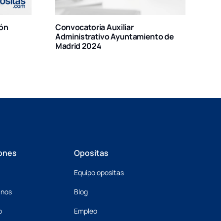
Convocatoria Administración de
amiento de
Justicia 2026
ones
Opositas
Equipo opositas
mnos
Blog
o
Empleo