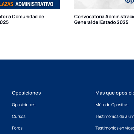
ocatoria Administración
Convocatoria Auxiliar
ral del Estado 2025
Administrativo Ayunt
Madrid 2024
Oposiciones
Más que oposici
Oposiciones
Método Opositas
Cursos
Testimonios de alu
Foros
Testimonios en víde