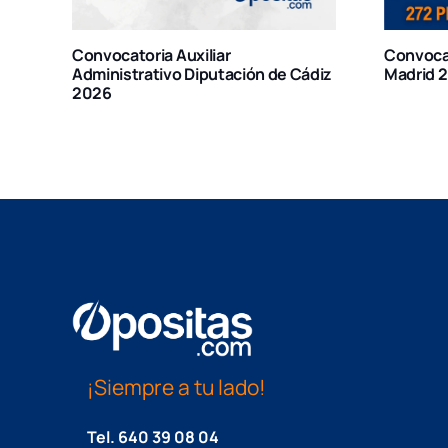
Convocatoria Comunidad de
Conv
e Cádiz
Madrid 2025
Gene
¡Siempre a tu lado!
Tel.
640 39 08 04