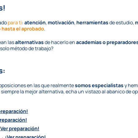
s!
cado
para ti
:
atención
,
motivación
,
herramientas
de estudio,
m
 hasta el aprobado
.
ean las
alternativas
de hacerlo en
academias o preparadore
solo método de trabajo?
s:
 oposiciones en las que realmente
somos especialistas
y hemo
 siempre la mejor alternativa, echa un vistazo al abanico de op
preparación!
preparación!
¡Ver preparación!
a →
¡Ver preparación!