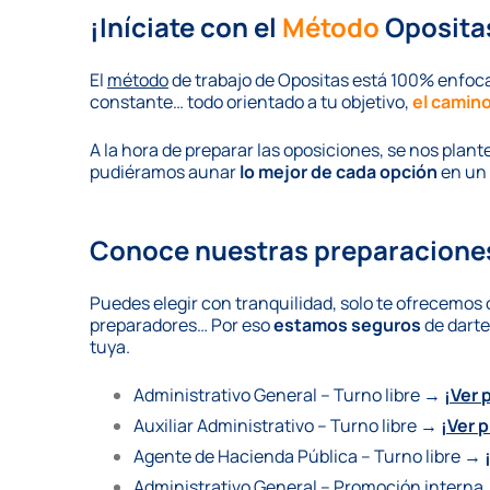
¡Iníciate con el
Método
Oposita
El
método
de trabajo de Opositas está 100% enfo
constante… todo orientado a tu objetivo,
el camino
A la hora de preparar las oposiciones, se nos plant
pudiéramos aunar
lo mejor de cada opción
en un 
Conoce nuestras preparacione
Puedes elegir con tranquilidad, solo te ofrecemos
preparadores… Por eso
estamos seguros
de darte
tuya.
Administrativo General – Turno libre →
¡Ver 
Auxiliar Administrativo – Turno libre →
¡Ver 
Agente de Hacienda Pública – Turno libre →
Administrativo General – Promoción intern