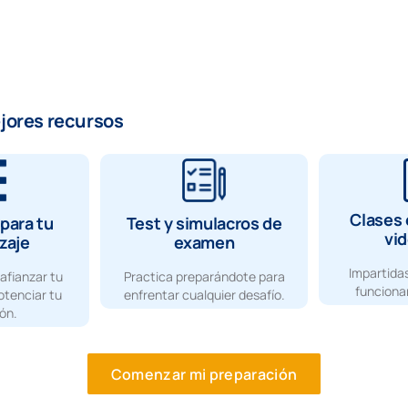
ejores recursos
Clases 
para tu
Test y simulacros de
vi
zaje
examen
Impartidas
afianzar tu
Practica preparándote para
funcionar
otenciar tu
enfrentar cualquier desafío.
ón.
Comenzar mi preparación