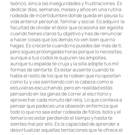
teórico, sino a las inseguridades y frustraciones. Es
dedicar días, semanas, meses y años en una rutina
rodeada de incertidumbre donde queda en pausa tu
vida anterior personal, familiar y social. Es adquirir la
facultad de olvidar el dolor que ocasiona ser egoísta
cuando tienes claros tu objetivo y has de renunciar
a hacer cosas que los demás no ven bien que no
hagas. Es crecerte cuando no puedes dar más de ti,
pero sigues prolongadas horas porque lo necesitas,
aunque a tus codos le supuren las ampollas,
aunque tu espalda te cruja y la silla adopte tus mil
formas de sentarte. Es estar ausente cuando te
habla el resto de los que te rodean que no opositan
como tú y vas asintiendo con la cabeza como si
estuvieras escuchando, pero en realidad estás
pensando en las ganas de correr al escritorio y
aprovechar cada minuto del reloj. Lo que conlleva a
pensar que padeces una obsesión enfermiza que
todo lo que no sea estar rodeada de folios, bolis y el
temario es estar perdiendo el tiempo y hasta te
sientes mal por ello. Es la capacidad de aprender a
desvirtualizar aquellas tentaciones que te ofrece el