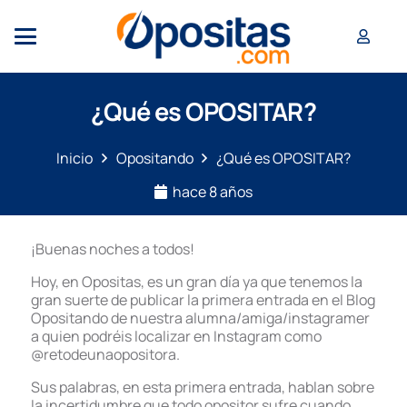
¿Qué es OPOSITAR?
Inicio
Opositando
¿Qué es OPOSITAR?
hace 8 años
¡Buenas noches a todos!
Hoy, en Opositas, es un gran día ya que tenemos la
gran suerte de publicar la primera entrada en el Blog
Opositando de nuestra alumna/amiga/instagramer
a quien podréis localizar en Instagram como
@retodeunaopositora.
Sus palabras, en esta primera entrada, hablan sobre
la incertidumbre que todo opositor sufre cuando