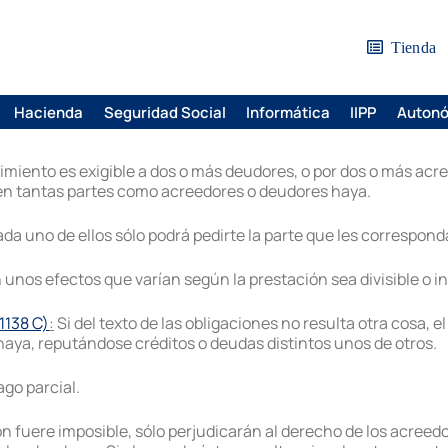
Tienda
Hacienda
Seguridad Social
Informática
IIPP
Auton
iento es exigible a dos o más deudores, o por dos o más acre
s en tantas partes como acreedores o deudores haya.
ada uno de ellos sólo podrá pedirte la parte que les correspond
unos efectos que varían según la prestación sea divisible o ind
 1138 C)
:
Si del texto de las obligaciones no resulta otra cosa, e
aya, reputándose créditos o deudas distintos unos de otros.
ago parcial.
ión fuere imposible, sólo perjudicarán al derecho de los acreed