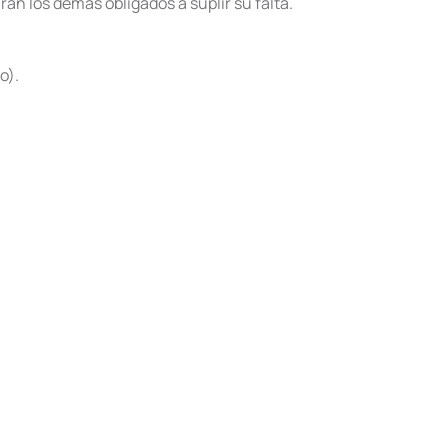
án los demás obligados a suplir su falta.
o).