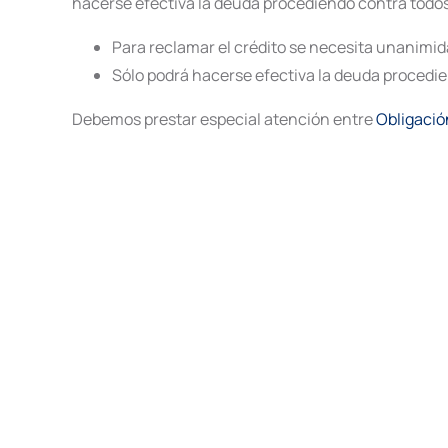
hacerse efectiva la deuda procediendo contra todos l
Para reclamar el crédito se necesita unanimida
Sólo podrá hacerse efectiva la deuda procedien
Debemos prestar especial atención entre
Obligació