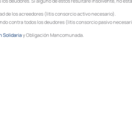
os deudores. Si alguno de éstos resultare insolvente, no estar
d de los acreedores (litis consorcio activo necesario).
do contra todos los deudores (litis consorcio pasivo necesari
n Solidaria
y Obligación Mancomunada.