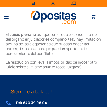
El
Juicio plenario
es aquel en el que el conocimiento
del órgano enjuiciador es completo + NO hay limitación
alguna de las alegaciones que puedan hacer las
partes, de las pruebas que puedan aportar o del
conocimiento del conflicto.
La resolución conlleva la imposibilidad de incoar otro
juicio sobre el mismo asunto (cosa juzgada)
¡Siempre a tu lado!
Tel: 640 39 08 04