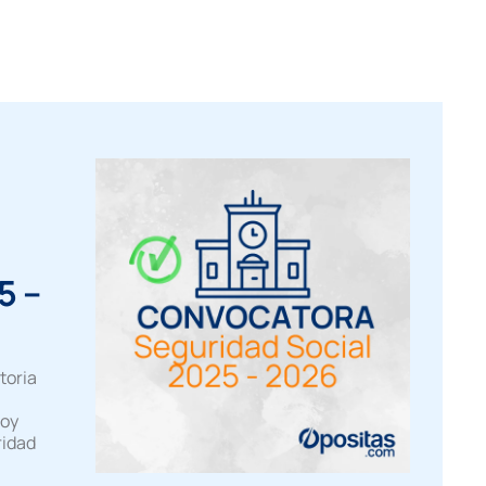
5 –
toria
hoy
ridad